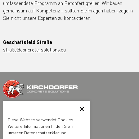
umfassendste Programm an Betonfertigteilen. Wir bauen
gemeinsam auf Kompetenz – sollten Sie Fragen haben, zögern
Sie nicht unsere Experten zu kontaktieren.
Geschäftsfeld Straße
straße@concrete-solutions.eu
Kirchdorfer Fertigteilholding GmbH
Kirchdorfer Platz 1, A-2752 Wöllersdorf
Telefon
+43 5 7715 101 0
Diese Website verwendet Cookies.
Fax +43 5 7715 400 130
Weitere Informationen finden Sie in
office@concrete-solutions.eu
unserer
Datenschutzerklärung
.