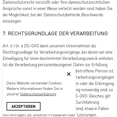
Datenschutzrecht verstößt oder Ihre datenschutzrechtlichen
Ansprüche sonst in einer Weise verletzt worden sind, haben Sie
die Möglichkeit, bei der Datenschutzbehörde Beschwerde
einzulegen.
7. RECHTSGRUNDLAGE DER VERARBEITUNG
Art. 6 I lit. a DS-GVO dient unserem Unternehmen als
Rechtsgrundlage für Verarbeitungsvorgänge, bei denen wir eine
Einwilligung für einen bestimmten Verarbeitungszweck einholen.
Ist die Verarbeitung personenbezogener Daten zur Erfüllung
eines Vertrags, dessen Vertragspartei die betroffene Person ist,
erforderlich, wie dies beispielsweise bei Verarbeitungsvorgängen
Diese Website verwendet Cookies.
der Fall ist, die für eine Lieferung von Waren oder die Erbringung
Weitere Informationen finden Sie in
einer sonstigen Leistung oder Gegenleistung notwendig sind, so
unserer
Datenschutzerklärung
.
beruht die Verarbeitung auf Art. 6 I lit. b DS-GVO. Gleiches gilt
für solche Verarbeitungsvorgänge die zur Durchführung
AKZEPTIEREN
vorvertraglicher Maßnahmen erforderlich sind, etwa in Fällen
von Anfragen zur unseren Produkten oder Leistungen.